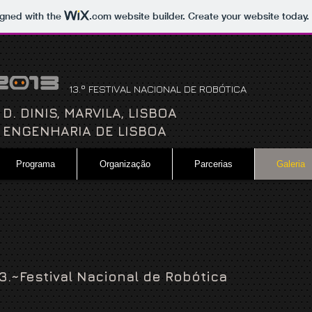
igned with the
.com
website builder. Create your website today.
13.º FESTIVAL NACIONAL DE ROBÓTICA
. DINIS, MARVILA, LISBOA
 ENGENHARIA DE LISBOA
Programa
Organização
Parcerias
Galeria
3.~Festival Nacional de Robótica